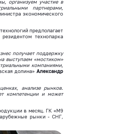
ы, организуем участие в
риальными партнерами,
министра экономического
 технологий предполагает
я резидентом технопарка
изнес получает поддержку
она выступаем «мостиком»
стриальными компаниями,
вская долина»
Александр
ценках, анализе рынков.
ет компетенции и может
родукции в месяц. ГК «М9
зарубежные рынки - СНГ,