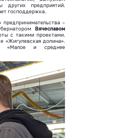
ы других предприятий.
ает господдержка.
о предпринимательства –
губернатором
Вячеславом
оты с такими проектами.
ке «Жигулевская долина».
ом «Малое и среднее