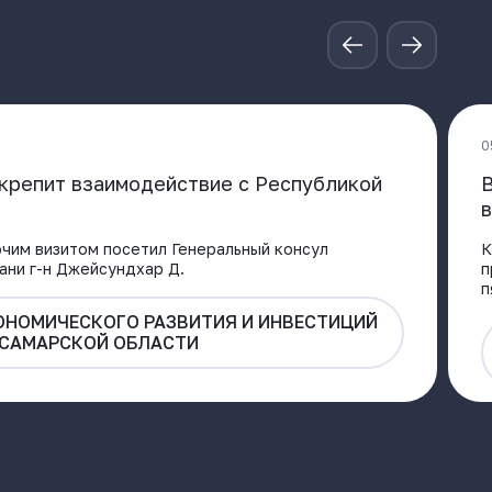
0
крепит взаимодействие с Республикой
В
в
чим визитом посетил Генеральный консул
К
зани г-н Джейсундхар Д.
п
п
ОНОМИЧЕСКОГО РАЗВИТИЯ И ИНВЕСТИЦИЙ
САМАРСКОЙ ОБЛАСТИ