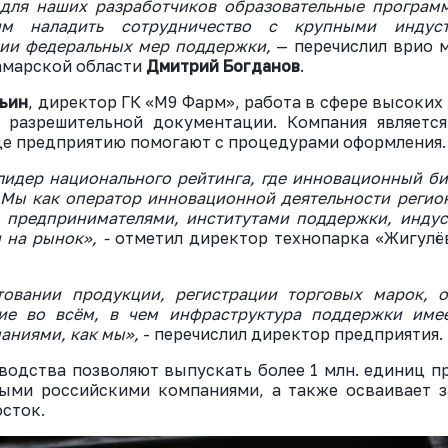
для наших разработчиков образовательные программ
им наладить сотрудничество с крупными индуст
нии федеральных мер поддержки,
— перечислил врио 
амарской области
Дмитрий Богданов
.
ьин
, директор ГК «М9 Фарм», работа в сфере высоких
 разрешительной документации. Компания являетс
де предприятию помогают с процедурами оформления.
лидер национального рейтинга, где инновационный б
 Мы как оператор инновационной деятельности реги
 предпринимателями, институтами поддержки, инду
 на рынок», -
отметил директор технопарка «Жигулё
овании продукции, регистрации торговых марок, о
вие во всём, в чем инфраструктура поддержки име
аниями, как мы»,
- перечислил директор предприятия.
одства позволяют выпускать более 1 млн. единиц п
ыми российскими компаниями, а также осваивает 
осток.