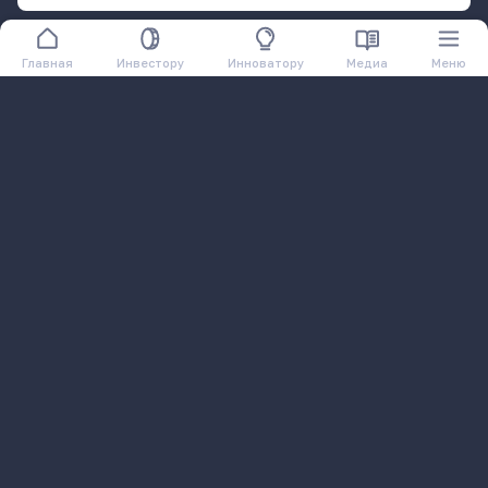
Главная
Инвестору
Инноватору
Медиа
Меню