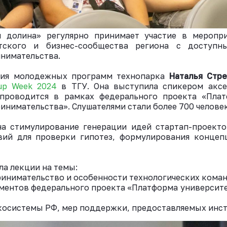
я долина» регулярно принимает участие в меропри
етского и бизнес-сообщества региона с доступ
нимательства.
ния молодежных программ технопарка
Наталья Стре
up Week 2024
в ТГУ. Она выступила спикером акс
 проводится в рамках федерального проекта «Пла
инимательства». Слушателями стали более 700 человек
а стимулирование генерации идей стартап-проект
вий для проверки гипотез, формулирования концеп
ла лекции на темы:
инимательство и особенности технологических команд
ментов федерального проекта «Платформа университ
косистемы РФ, мер поддержки, предоставляемых инст