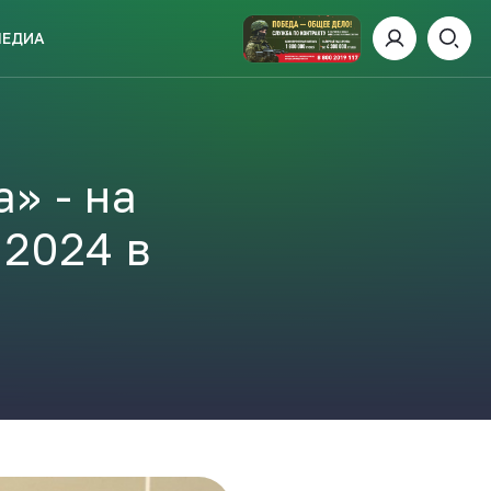
МЕДИА
ИСКАТЬ
» - на
 2024 в
пании
И
 ДЕНЬ