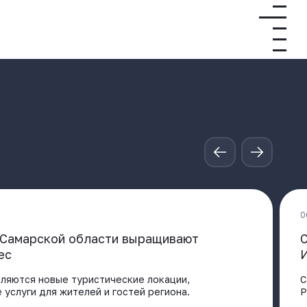
0
в Самарской области выращивают
С
ес
вляются новые туристические локации,
С
услуги для жителей и гостей региона.
Р