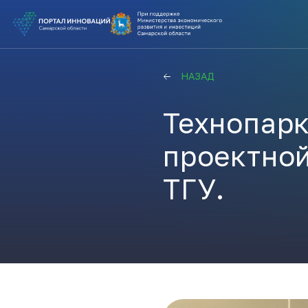
ВЫ В ПОИ
НАЗАД
ПОДДЕРЖ
Технопарк
ВАМ СЮДА
проектной
ТГУ.
Актуальн
ПОДПИСАТ