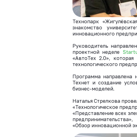
Технопарк «Жигулёвска
знакомство университ
инновационного предпри
Руководитель направле
проектной неделе
Start
«АвтоТех 2.0», которая
технологического предпр
Программа направлена н
Технет и создание усло
бизнес-моделей.
Наталья Стрелкова прове
«Технологическое предпр
«Представление всех эле
предпринимательства»,
«Обзор инновационной э