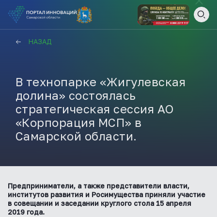
ВАМ СЮДА
ЗАКРЫТЬ
НАЗАД
НАВИГАТОР ПОДДЕРЖКИ
В технопарке «Жигулевская
долина» состоялась
Актуальные конкурсы
стратегическая сессия АО
Анонсы публикаций
«Корпорация МСП» в
Новости компании
ПОЛЕЗНЫЕ СТАТЬИ И
Самарской области.
КАЖДЫЙ ДЕНЬ
НОВОСТИ
ПОДПИСЫВАЙТЕСЬ
Предприниматели, а также представители власти,
Телеграм
институтов развития и Росимущества приняли участие
в совещании и заседании круглого стола 15 апреля
2019 года.