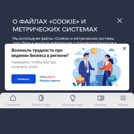
О ФАЙЛАХ «COOKIE» И
МЕТРИЧЕСКИХ СИСТЕМАХ
Мы используем файлы «Cookie» и метрические системы
для сбора и анализа информации о производительности и
использовании сайта, а также для улучшения и
индивидуальной настройки предоставления информации.
Нажимая кнопку «Принять» или продолжая пользоваться
сайтом, вы соглашаетесь на обработку файлов «Cookie» и
данных метрических систем.
ПРИНЯТЬ
ПОДРОБНЕЕ
ПОДПИСАТЬСЯ
Главная
Инвестору
Инноватору
Медиа
Меню