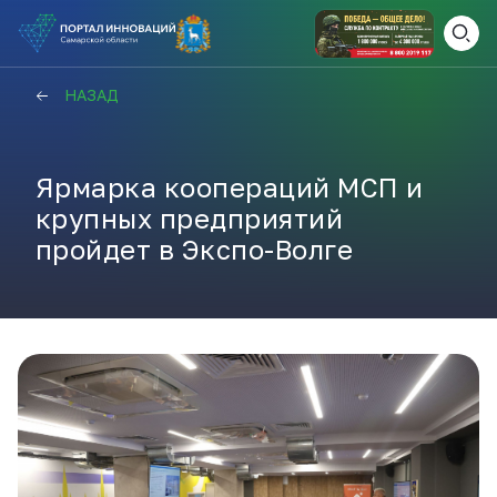
ВАМ СЮДА
ЗАКРЫТЬ
НАЗАД
НАВИГАТОР ПОДДЕРЖКИ
Ярмарка коопераций МСП и
крупных предприятий
Актуальные конкурсы
пройдет в Экспо-Волге
Анонсы публикаций
Новости компании
ПОЛЕЗНЫЕ СТАТЬИ И
КАЖДЫЙ ДЕНЬ
НОВОСТИ
ПОДПИСЫВАЙТЕСЬ
Телеграм