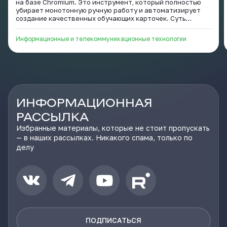
на базе Chromium. Это инструмент, который полностью
убирает монотонную ручную работу и автоматизирует
создание качественных обучающих карточек. Суть
проекта заключается в том, чтобы соединить
возможности искусственного интеллекта и популярного
Информационные и телекоммуникационные технологии
приложения интервального повторения Anki. Вместо того
чтобы тратить по 5 минут на ручное оформление одного
слова, переключаясь между словарями, поиском картинок
и диктофоном, пользователь делает всё «на лету» за
несколько секунд, вообще не выходя со страницы, в
которой он наткнулся но новое слово или термин.
ИНФОРМАЦИОННАЯ
РАССЫЛКА
Избранные материалы, которые не стоит пропускать
— в наших рассылках. Никакого спама, только по
делу
ПОДПИСАТЬСЯ