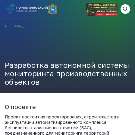
ВАМ СЮДА
ЗАКРЫТЬ
НАЗАД
НАВИГАТОР ПОДДЕРЖКИ
Разработка автономной системы
Актуальные конкурсы
Анонсы публикаций
мониторинга производственных
Новости компании
ПОЛЕЗНЫЕ СТАТЬИ И
объектов
КАЖДЫЙ ДЕНЬ
НОВОСТИ
ПОДПИСЫВАЙТЕСЬ
О проекте
Проект состоит из проектирования, строительства и
Телеграм
эксплуатации автоматизированного комплекса
беспилотных авиационных систем (БАС),
предназначенного для мониторинга территорий